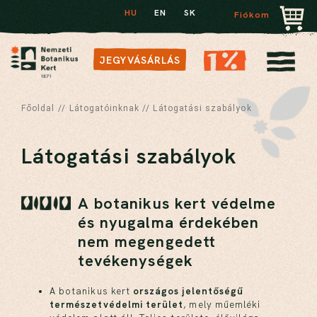
HU
EN
SK
Fiókom
JEGYVÁSÁRLÁS
Főoldal
//
Látogatóinknak
//
Látogatási szabályok
Látogatási szabályok
A botanikus kert védelme
és nyugalma érdekében
nem megengedett
tevékenységek
A botanikus kert
országos jelentőségű
természetvédelmi terület
, mely műemléki