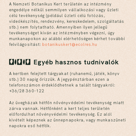
A Nemzeti Botanikus Kert területén az intézmény
engedélye nélkül semmilyen vállalkozási vagy üzleti
célú tevékenység (például üzleti célú fotózás,
videókészítés, rendezvény, kereskedelem, szolgáltatás
stb.) nem folytatható. Amennyiben ilyen jellegű
tevékenységet kíván az intézményben végezni, úgy
munkanapokon az alábbi elérhetőségen kérhet további
felvilágosítást:
botanikuskert@ecolres.hu
Egyéb hasznos tudnivalók
A kertben felejtett tárgyakat (ruhanemű, játék, könyv
stb.) 30 napig őrizzük. A jegypénztárban ezen a
telefonszámon érdeklődhetnek a talált tárgyakról:
+36/28 360-122
Az üvegházak hétfőn növényvédelmi tevékenység miatt
zárva vannak. Hétfőnként a kert teljes területén
előfordulhat növényvédelmi tevékenység. Ez alól
kivételt képeznek az ünnepnapokra, vagy munkaszüneti
napokra eső hétfők.