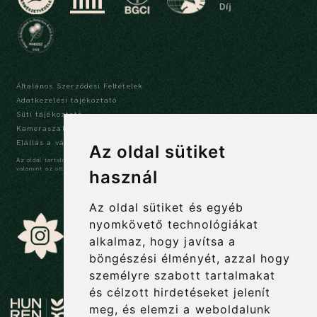
Általános Szerződési Feltételek
Adatkezelési tájékoztató
Süti tájékoztató
Kameraszabályzat és tájékoztató
Elállás a vásárlástól
Az oldal sütiket
Az oldal tartalma szerzői jogi védelem alatt áll, a tartalmak idézése során a forrás,
valamint az ott megjelölt szerző megnevezése kötelező -
szerzői jogi nyilatkozat
használ
Az oldal sütiket és egyéb
nyomkövető technológiákat
alkalmaz, hogy javítsa a
böngészési élményét, azzal hogy
személyre szabott tartalmakat
és célzott hirdetéseket jelenít
meg, és elemzi a weboldalunk