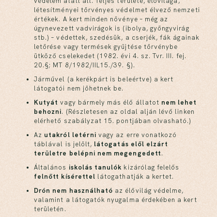
védelem alatt áll. Teljes területe, élővilága,
létesítményei törvényes védelmet élvező nemzeti
értékek. A kert minden növénye – még az
úgynevezett vadvirágok is (ibolya, gyöngyvirág
stb.) – védettek, szedésük, a cserjék, fák ágainak
letörése vagy termések gyűjtése törvénybe
ütköző cselekedet (1982. évi 4. sz. Tvr. III. fej.
20.§; MT 8/1982/IIL15./39. §).
Járművel (a kerékpárt is beleértve) a kert
látogatói nem jöhetnek be.
Kutyát
vagy bármely más élő állatot
nem lehet
behozni
. (Részletesen az oldal alján lévő linken
elérhető szabályzat 15. pontjában olvasható.)
Az
utakról letérni
vagy az erre vonatkozó
táblával is jelölt,
látogatás elől elzárt
területre belépni nem megengedett
.
Általános
iskolás tanulók
kizárólag felelős
felnőtt kísérettel
látogathatják a kertet.
Drón nem használható
az élővilág védelme,
valamint a látogatók nyugalma érdekében a kert
területén.