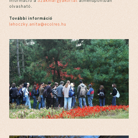
információ a
Szakmai gyakorlat
almenüpontban
olvasható.
További információ
lehoczky.anita@ecolres.hu