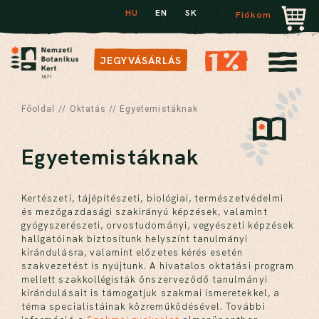
HU
EN
SK
Fiókom
JEGYVÁSÁRLÁS
Főoldal
//
Oktatás
//
Egyetemistáknak
Egyetemistáknak
Kertészeti, tájépítészeti, biológiai, természetvédelmi
és mezőgazdasági szakirányú képzések, valamint
gyógyszerészeti, orvostudományi, vegyészeti képzések
hallgatóinak biztosítunk helyszínt tanulmányi
kirándulásra, valamint előzetes kérés esetén
szakvezetést is nyújtunk. A hivatalos oktatási program
mellett szakkollégisták önszerveződő tanulmányi
kirándulásait is támogatjuk szakmai ismeretekkel, a
téma specialistáinak közreműködésével. További