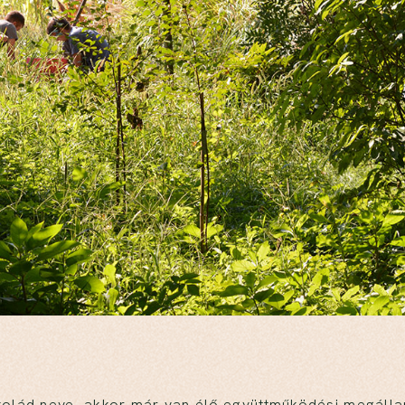
iskolád neve, akkor már van élő együttműködési megáll