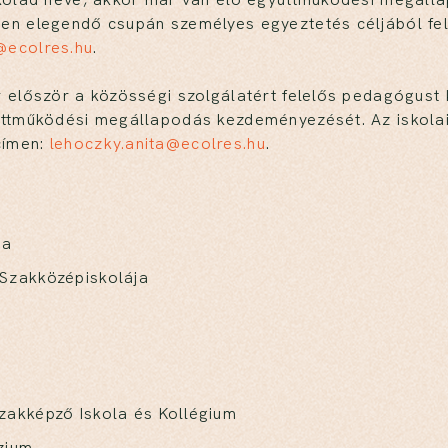
ben elegendő csupán személyes egyeztetés céljából fel
@ecolres.hu
.
r először a közösségi szolgálatért felelős pedagógust 
yüttműködési megállapodás kezdeményezését. Az iskola
címen:
lehoczky.anita@ecolres.hu
.
ja
Szakközépiskolája
akképző Iskola és Kollégium
zium