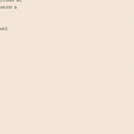
venni a
kell
i