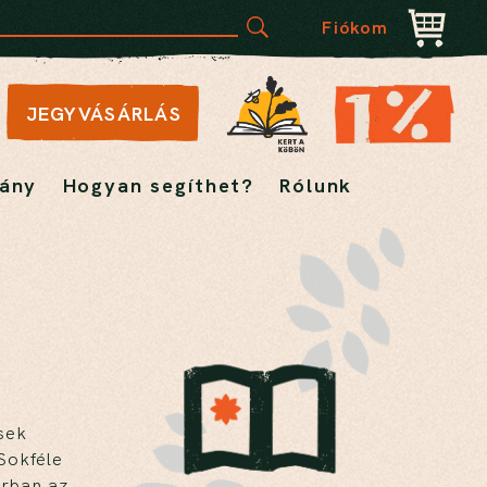
Fiókom
JEGYVÁSÁRLÁS
ány
Hogyan segíthet?
Rólunk
sek
Sokféle
orban az