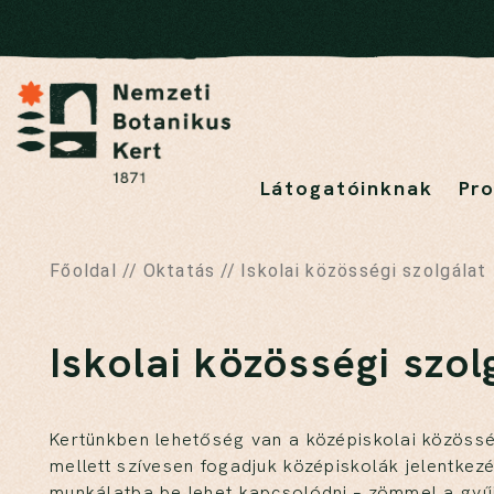
Látogatóinknak
Pr
Főoldal
//
Oktatás
//
Iskolai közösségi szolgálat
Iskolai közösségi szol
Kertünkben lehetőség van a középiskolai közössé
mellett szívesen fogadjuk középiskolák jelentke
munkálatba be lehet kapcsolódni – zömmel a gyű