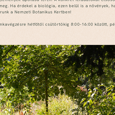
g. Ha érdekel a biológia, ezen belül is a növények, h
árunk a Nemzeti Botanikus Kertben!
nkavégzésre hétfőtől csütörtökig 8:00-16:00 között, p