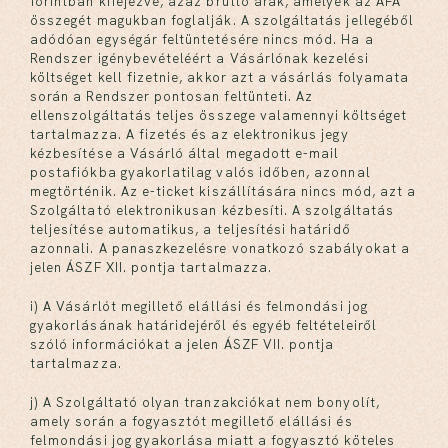
forintban kifejezve, azaz bruttó árak, amelyek az ÁFA
összegét magukban foglalják. A szolgáltatás jellegéből
adódóan egységár feltüntetésére nincs mód. Ha a
Rendszer igénybevételéért a Vásárlónak kezelési
költséget kell fizetnie, akkor azt a vásárlás folyamata
során a Rendszer pontosan feltünteti. Az
ellenszolgáltatás teljes összege valamennyi költséget
tartalmazza. A fizetés és az elektronikus jegy
kézbesítése a Vásárló által megadott e-mail
postafiókba gyakorlatilag valós időben, azonnal
megtörténik. Az e-ticket kiszállítására nincs mód, azt a
Szolgáltató elektronikusan kézbesíti. A szolgáltatás
teljesítése automatikus, a teljesítési határidő
azonnali. A panaszkezelésre vonatkozó szabályokat a
jelen ÁSZF XII. pontja tartalmazza.
i) A Vásárlót megillető elállási és felmondási jog
gyakorlásának határidejéről és egyéb feltételeiről
szóló információkat a jelen ÁSZF VII. pontja
tartalmazza.
j) A Szolgáltató olyan tranzakciókat nem bonyolít,
amely során a fogyasztót megillető elállási és
felmondási jog gyakorlása miatt a fogyasztó köteles