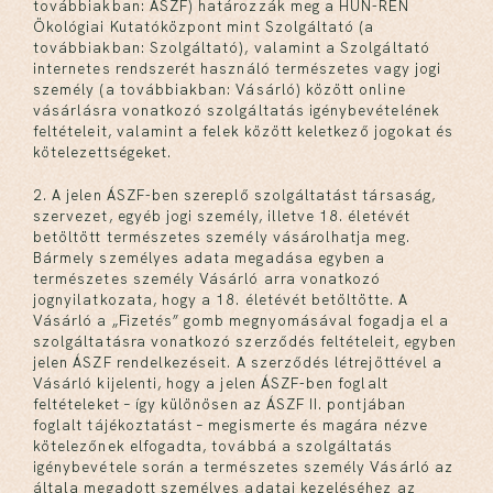
továbbiakban: ÁSZF) határozzák meg a HUN-REN
Ökológiai Kutatóközpont mint Szolgáltató (a
továbbiakban: Szolgáltató), valamint a Szolgáltató
internetes rendszerét használó természetes vagy jogi
személy (a továbbiakban: Vásárló) között online
vásárlásra vonatkozó szolgáltatás igénybevételének
feltételeit, valamint a felek között keletkező jogokat és
kötelezettségeket.
2. A jelen ÁSZF-ben szereplő szolgáltatást társaság,
szervezet, egyéb jogi személy, illetve 18. életévét
betöltött természetes személy vásárolhatja meg.
Bármely személyes adata megadása egyben a
természetes személy Vásárló arra vonatkozó
jognyilatkozata, hogy a 18. életévét betöltötte. A
Vásárló a „Fizetés” gomb megnyomásával fogadja el a
szolgáltatásra vonatkozó szerződés feltételeit, egyben
jelen ÁSZF rendelkezéseit. A szerződés létrejöttével a
Vásárló kijelenti, hogy a jelen ÁSZF-ben foglalt
feltételeket – így különösen az ÁSZF II. pontjában
foglalt tájékoztatást – megismerte és magára nézve
kötelezőnek elfogadta, továbbá a szolgáltatás
igénybevétele során a természetes személy Vásárló az
általa megadott személyes adatai kezeléséhez az