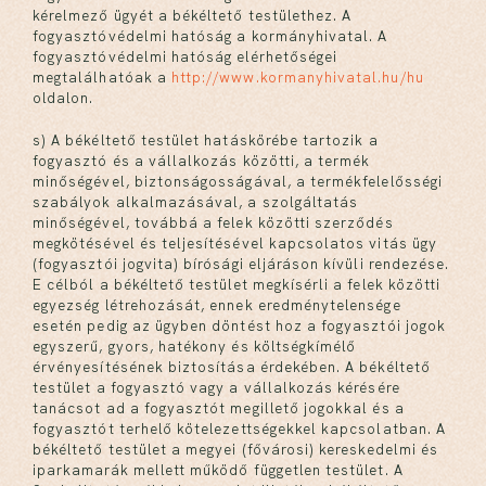
kérelmező ügyét a békéltető testülethez. A
fogyasztóvédelmi hatóság a kormányhivatal. A
fogyasztóvédelmi hatóság elérhetőségei
megtalálhatóak a
http://www.kormanyhivatal.hu/hu
oldalon.
s) A békéltető testület hatáskörébe tartozik a
fogyasztó és a vállalkozás közötti, a termék
minőségével, biztonságosságával, a termékfelelősségi
szabályok alkalmazásával, a szolgáltatás
minőségével, továbbá a felek közötti szerződés
megkötésével és teljesítésével kapcsolatos vitás ügy
(fogyasztói jogvita) bírósági eljáráson kívüli rendezése.
E célból a békéltető testület megkísérli a felek közötti
egyezség létrehozását, ennek eredménytelensége
esetén pedig az ügyben döntést hoz a fogyasztói jogok
egyszerű, gyors, hatékony és költségkímélő
érvényesítésének biztosítása érdekében. A békéltető
testület a fogyasztó vagy a vállalkozás kérésére
tanácsot ad a fogyasztót megillető jogokkal és a
fogyasztót terhelő kötelezettségekkel kapcsolatban. A
békéltető testület a megyei (fővárosi) kereskedelmi és
iparkamarák mellett működő független testület. A