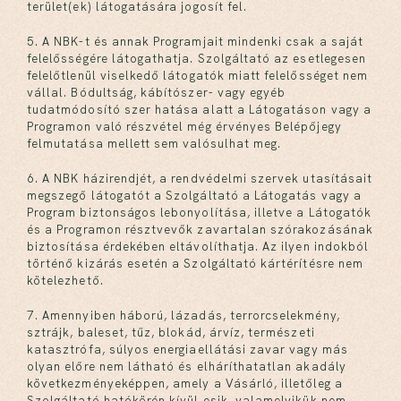
terület(ek) látogatására jogosít fel.
5. A NBK-t és annak Programjait mindenki csak a saját
felelősségére látogathatja. Szolgáltató az esetlegesen
felelőtlenül viselkedő látogatók miatt felelősséget nem
vállal. Bódultság, kábítószer- vagy egyéb
tudatmódosító szer hatása alatt a Látogatáson vagy a
Programon való részvétel még érvényes Belépőjegy
felmutatása mellett sem valósulhat meg.
6. A NBK házirendjét, a rendvédelmi szervek utasításait
megszegő látogatót a Szolgáltató a Látogatás vagy a
Program biztonságos lebonyolítása, illetve a Látogatók
és a Programon résztvevők zavartalan szórakozásának
biztosítása érdekében eltávolíthatja. Az ilyen indokból
történő kizárás esetén a Szolgáltató kártérítésre nem
kötelezhető.
7. Amennyiben háború, lázadás, terrorcselekmény,
sztrájk, baleset, tűz, blokád, árvíz, természeti
katasztrófa, súlyos energiaellátási zavar vagy más
olyan előre nem látható és elháríthatatlan akadály
következményeképpen, amely a Vásárló, illetőleg a
Szolgáltató hatókörén kívül esik, valamelyikük nem