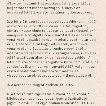
ÁSZF-ben, valamint az Adatkezelési tájékoztatóban
meghatározott körben hozzájárult, illetve az
Adatkezelési tájékoztató tartalmát tudomásul veszi.
3. A létrejött szerződés írásbeli szerződésnek minősül,
a szerződés létrejöttét a Vásárló által megadott,
elektronikusan elmentett vásárlási adatok igazolják,
amelyeket a Szolgáltató a számvitelre és adózásra
vonatkozó jogszabályokban meghatározott határideig
őriz. A Vásárló által begépelt adatok, a termékre
vonatkozóan a Szolgáltató rendszerében őrzött
adatok, a tranzakció banki visszaigazolása, illetve az
ÁSZF együttesen alkotják az írásbeli szerződést. A
létrejött szerződést a Szolgáltató külön nem iktatja, de
gondoskodik a mindenkor irányadó ÁSZF, valamint az
előző mondatban meghatározott adatok és
visszaigazolások jogszabály szerinti megőrzéséről.
4. A szerződés magyar nyelven jön létre.
5. A Szolgáltató tájékoztatja Vásárlót, és Vásárló
kifejezetten tudomásul veszi, hogy a Szolgáltató
jogosult az ÁSZF-et egyoldalúan módosítani. Az ÁSZF