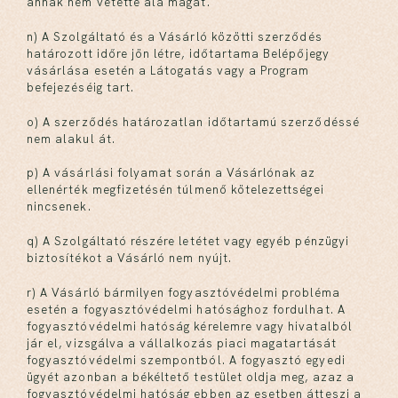
annak nem vetette alá magát.
n) A Szolgáltató és a Vásárló közötti szerződés
határozott időre jön létre, időtartama Belépőjegy
vásárlása esetén a Látogatás vagy a Program
befejezéséig tart.
o) A szerződés határozatlan időtartamú szerződéssé
nem alakul át.
p) A vásárlási folyamat során a Vásárlónak az
ellenérték megfizetésén túlmenő kötelezettségei
nincsenek.
q) A Szolgáltató részére letétet vagy egyéb pénzügyi
biztosítékot a Vásárló nem nyújt.
r) A Vásárló bármilyen fogyasztóvédelmi probléma
esetén a fogyasztóvédelmi hatósághoz fordulhat. A
fogyasztóvédelmi hatóság kérelemre vagy hivatalból
jár el, vizsgálva a vállalkozás piaci magatartását
fogyasztóvédelmi szempontból. A fogyasztó egyedi
ügyét azonban a békéltető testület oldja meg, azaz a
fogyasztóvédelmi hatóság ebben az esetben átteszi a