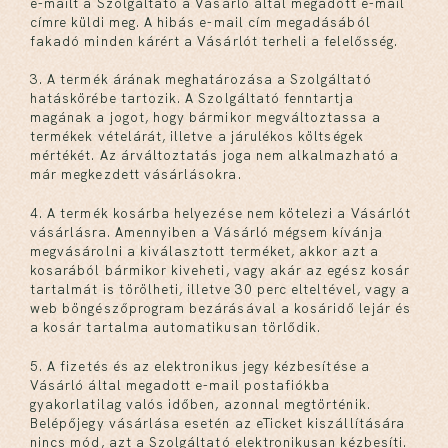
e-mailt a Szolgáltató a Vásárló által megadott e-mail
címre küldi meg. A hibás e-mail cím megadásából
fakadó minden kárért a Vásárlót terheli a felelősség.
3. A termék árának meghatározása a Szolgáltató
hatáskörébe tartozik. A Szolgáltató fenntartja
magának a jogot, hogy bármikor megváltoztassa a
termékek vételárát, illetve a járulékos költségek
mértékét. Az árváltoztatás joga nem alkalmazható a
már megkezdett vásárlásokra.
4. A termék kosárba helyezése nem kötelezi a Vásárlót
vásárlásra. Amennyiben a Vásárló mégsem kívánja
megvásárolni a kiválasztott terméket, akkor azt a
kosarából bármikor kiveheti, vagy akár az egész kosár
tartalmát is törölheti, illetve 30 perc elteltével, vagy a
web böngészőprogram bezárásával a kosáridő lejár és
a kosár tartalma automatikusan törlődik.
5. A fizetés és az elektronikus jegy kézbesítése a
Vásárló által megadott e-mail postafiókba
gyakorlatilag valós időben, azonnal megtörténik.
Belépőjegy vásárlása esetén az eTicket kiszállítására
nincs mód, azt a Szolgáltató elektronikusan kézbesíti.