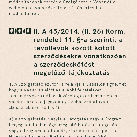
módosításának esetén a Szolgáltató a Vásárlót a
weboldalon való közzététele útján értesíti a
módosításról.
II. A 45/2014. (II. 26) Korm.
rendelet 11. §-a szerinti, a
távollévők között kötött
szerződésekre vonatkozóan
a szerződéskötést
megelőző tájékoztatás
1. A Szolgáltató ezúton is felhívja a Vásárlók figyelmét,
hogy a vásárlás előtt az alábbi feltételeket
tanulmányozzák át, és kizárólag ezek ismeretében
vásároljanak (a jogszabály szóhasználatával:
„kössenek szerződést”)!
a) A szolgáltatás, vagyis a Látogatás vagy a Program
lényeges tulajdonságai megtalálhatók a Látogatás
vagy a Program adatlapján, részletesebben pedig a
Nemzeti Botanikus Kert (a továbbiakban: NBK)