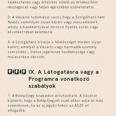
tájékoztatás vagy értesítés nélkül az értékesítést
részlegesen vagy teljes egészében szüneteltetni.
3. A Vásárló tudomásul veszi, hogy a Szolgáltató nem
felelős semmilyen olyan kárért vagy visszaélésért,
amely a bankkártyával történő fizetés során vagy
következtében keletkezik.
4. A Szolgáltató kizárja a felelősséget minden olyan
kárért, amelyet a Vásárló vagy harmadik személy
szerződés-, illetve jogellenes tevékenysége vagy
mulasztása okozott.
IX. A Látogatásra vagy a
Programra vonatkozó
szabályok
1. A Belépőjegy szabadon átruházható. A Vásárló
kijelenti, hogy a Belépőjegyet csak akkor adja át más
személynek, ha az új jegybirtokos az ÁSZF-et
elfogadta.