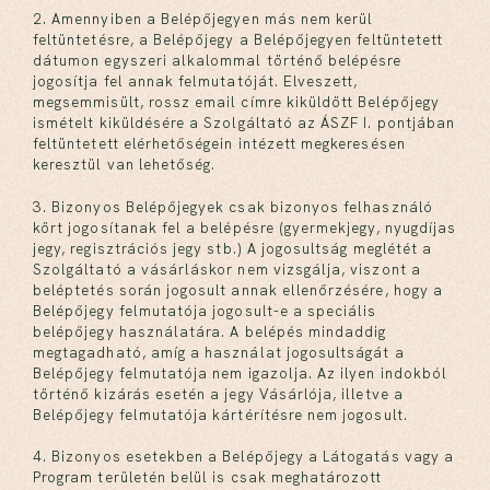
2. Amennyiben a Belépőjegyen más nem kerül
feltüntetésre, a Belépőjegy a Belépőjegyen feltüntetett
dátumon egyszeri alkalommal történő belépésre
jogosítja fel annak felmutatóját. Elveszett,
megsemmisült, rossz email címre kiküldött Belépőjegy
ismételt kiküldésére a Szolgáltató az ÁSZF I. pontjában
feltüntetett elérhetőségein intézett megkeresésen
keresztül van lehetőség.
3. Bizonyos Belépőjegyek csak bizonyos felhasználó
kört jogosítanak fel a belépésre (gyermekjegy, nyugdíjas
jegy, regisztrációs jegy stb.) A jogosultság meglétét a
Szolgáltató a vásárláskor nem vizsgálja, viszont a
beléptetés során jogosult annak ellenőrzésére, hogy a
Belépőjegy felmutatója jogosult-e a speciális
belépőjegy használatára. A belépés mindaddig
megtagadható, amíg a használat jogosultságát a
Belépőjegy felmutatója nem igazolja. Az ilyen indokból
történő kizárás esetén a jegy Vásárlója, illetve a
Belépőjegy felmutatója kártérítésre nem jogosult.
4. Bizonyos esetekben a Belépőjegy a Látogatás vagy a
Program területén belül is csak meghatározott