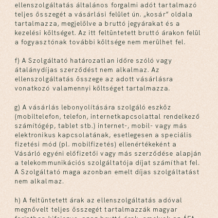
ellenszolgáltatás általános forgalmi adót tartalmazó
teljes összegét a vásárlási felület ún. „kosár” oldala
tartalmazza, megjelölve a bruttó jegyárakat és a
kezelési költséget. Az itt feltüntetett bruttó árakon felül
a fogyasztónak további költsége nem merülhet fel.
f) A Szolgáltató határozatlan időre szóló vagy
átalánydíjas szerződést nem alkalmaz. Az
ellenszolgáltatás összege az adott vásárlásra
vonatkozó valamennyi költséget tartalmazza.
g) A vásárlás lebonyolítására szolgáló eszköz
(mobiltelefon, telefon, internetkapcsolattal rendelkező
számítógép, tablet stb.) internet-, mobil- vagy más
elektronikus kapcsolatának, esetlegesen a speciális
fizetési mód (pl. mobilfizetés) ellenértékeként a
Vásárló egyéni előfizetői vagy más szerződése alapján
a telekommunikációs szolgáltatója díjat számíthat fel.
A Szolgáltató maga azonban emelt díjas szolgáltatást
nem alkalmaz.
h) A feltüntetett árak az ellenszolgáltatás adóval
megnövelt teljes összegét tartalmazzák magyar