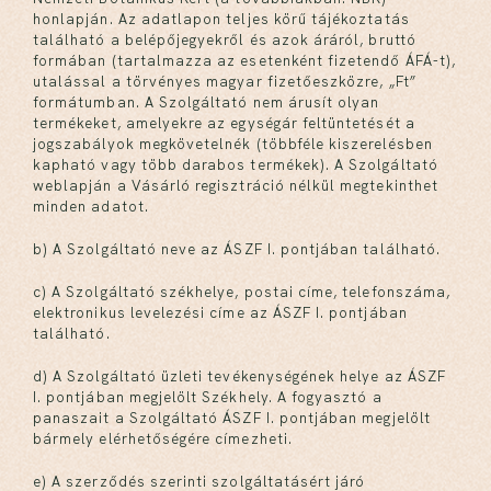
honlapján. Az adatlapon teljes körű tájékoztatás
található a belépőjegyekről és azok áráról, bruttó
formában (tartalmazza az esetenként fizetendő ÁFÁ-t),
utalással a törvényes magyar fizetőeszközre, „Ft”
formátumban. A Szolgáltató nem árusít olyan
termékeket, amelyekre az egységár feltüntetését a
jogszabályok megkövetelnék (többféle kiszerelésben
kapható vagy több darabos termékek). A Szolgáltató
weblapján a Vásárló regisztráció nélkül megtekinthet
minden adatot.
b) A Szolgáltató neve az ÁSZF I. pontjában található.
c) A Szolgáltató székhelye, postai címe, telefonszáma,
elektronikus levelezési címe az ÁSZF I. pontjában
található.
d) A Szolgáltató üzleti tevékenységének helye az ÁSZF
I. pontjában megjelölt Székhely. A fogyasztó a
panaszait a Szolgáltató ÁSZF I. pontjában megjelölt
bármely elérhetőségére címezheti.
e) A szerződés szerinti szolgáltatásért járó