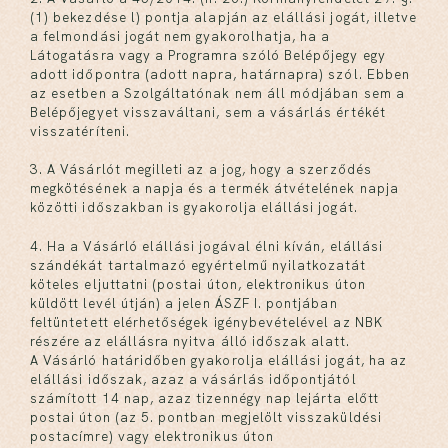
(1) bekezdése l) pontja alapján az elállási jogát, illetve
a felmondási jogát nem gyakorolhatja, ha a
Látogatásra vagy a Programra szóló Belépőjegy egy
adott időpontra (adott napra, határnapra) szól. Ebben
az esetben a Szolgáltatónak nem áll módjában sem a
Belépőjegyet visszaváltani, sem a vásárlás értékét
visszatéríteni.
3. A Vásárlót megilleti az a jog, hogy a szerződés
megkötésének a napja és a termék átvételének napja
közötti időszakban is gyakorolja elállási jogát.
4. Ha a Vásárló elállási jogával élni kíván, elállási
szándékát tartalmazó egyértelmű nyilatkozatát
köteles eljuttatni (postai úton, elektronikus úton
küldött levél útján) a jelen ÁSZF I. pontjában
feltüntetett elérhetőségek igénybevételével az NBK
részére az elállásra nyitva álló időszak alatt.
A Vásárló határidőben gyakorolja elállási jogát, ha az
elállási időszak, azaz a vásárlás időpontjától
számított 14 nap, azaz tizennégy nap lejárta előtt
postai úton (az 5. pontban megjelölt visszaküldési
postacímre) vagy elektronikus úton