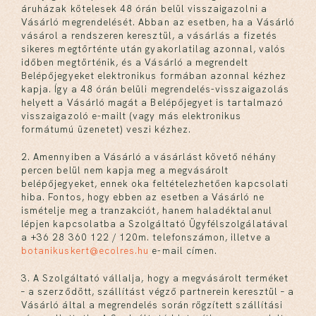
áruházak kötelesek 48 órán belül visszaigazolni a
Vásárló megrendelését. Abban az esetben, ha a Vásárló
vásárol a rendszeren keresztül, a vásárlás a fizetés
sikeres megtörténte után gyakorlatilag azonnal, valós
időben megtörténik, és a Vásárló a megrendelt
Belépőjegyeket elektronikus formában azonnal kézhez
kapja. Így a 48 órán belüli megrendelés-visszaigazolás
helyett a Vásárló magát a Belépőjegyet is tartalmazó
visszaigazoló e-mailt (vagy más elektronikus
formátumú üzenetet) veszi kézhez.
2. Amennyiben a Vásárló a vásárlást követő néhány
percen belül nem kapja meg a megvásárolt
belépőjegyeket, ennek oka feltételezhetően kapcsolati
hiba. Fontos, hogy ebben az esetben a Vásárló ne
ismételje meg a tranzakciót, hanem haladéktalanul
lépjen kapcsolatba a Szolgáltató Ügyfélszolgálatával
a +36 28 360 122 / 120m. telefonszámon, illetve a
botanikuskert@ecolres.hu
e-mail címen.
3. A Szolgáltató vállalja, hogy a megvásárolt terméket
– a szerződött, szállítást végző partnerein keresztül – a
Vásárló által a megrendelés során rögzített szállítási