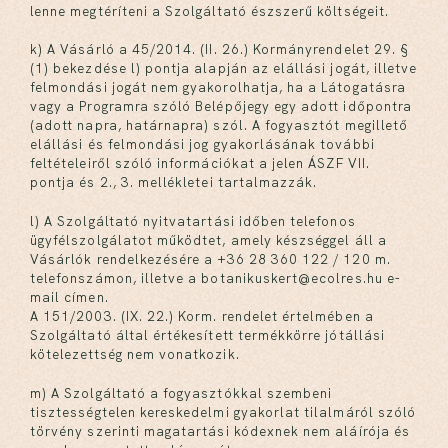
lenne megtéríteni a Szolgáltató észszerű költségeit.
k) A Vásárló a 45/2014. (II. 26.) Kormányrendelet 29. §
(1) bekezdése l) pontja alapján az elállási jogát, illetve
felmondási jogát nem gyakorolhatja, ha a Látogatásra
vagy a Programra szóló Belépőjegy egy adott időpontra
(adott napra, határnapra) szól. A fogyasztót megillető
elállási és felmondási jog gyakorlásának további
feltételeiről szóló információkat a jelen ÁSZF VII.
pontja és 2., 3. mellékletei tartalmazzák.
l) A Szolgáltató nyitvatartási időben telefonos
ügyfélszolgálatot működtet, amely készséggel áll a
Vásárlók rendelkezésére a +36 28 360 122 / 120 m.
telefonszámon, illetve a botanikuskert@ecolres.hu e-
mail címen.
A 151/2003. (IX. 22.) Korm. rendelet értelmében a
Szolgáltató által értékesített termékkörre jótállási
kötelezettség nem vonatkozik.
m) A Szolgáltató a fogyasztókkal szembeni
tisztességtelen kereskedelmi gyakorlat tilalmáról szóló
törvény szerinti magatartási kódexnek nem aláírója és