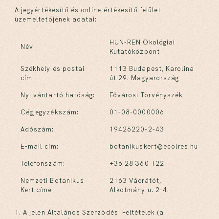
A jegyértékesítő és online értékesítő felület
üzemeltetőjének adatai:
HUN-REN Ökológiai
Név:
Kutatóközpont
Székhely és postai
1113 Budapest, Karolina
cím:
út 29. Magyarország
Nyilvántartó hatóság:
Fővárosi Törvényszék
Cégjegyzékszám:
01-08-0000006
Adószám:
19426220-2-43
E-mail cím:
botanikuskert@ecolres.hu
Telefonszám:
+36 28 360 122
Nemzeti Botanikus
2163 Vácrátót,
Kert címe:
Alkotmány u. 2-4.
1. A jelen Általános Szerződési Feltételek (a