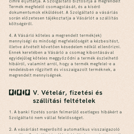
címre eljuttatja. A Szolgáltató biztosítja a megrendelt
Termék megfelelő csomagolását, és a kísérő
dokumentumok elküldését. A Szolgáltató a vásárlás
során előzetesen tájékoztatja a Vásárlót a szállítás
költségéről.
4. A Vásárló köteles a megrendelt termék(ek)
mennyiségi és minőségi megfelelőségét a kézbesítést,
illetve átvételt követően késedelem nélkül ellenőrizni.
Ennek keretében a Vásárló a csomag kibontásával
egyidejűleg köteles meggyőződni a termék észlelhető
hibáiról, valamint arról, hogy a termék megfelel-e a
rendelésben rögzített és visszaigazolt terméknek, a
megrendelt mennyiségnek.
V. Vételár, fizetési és
szállítási feltételek
1. A banki fizetés során felmerülő esetleges hibákért a
Szolgáltató nem vállal felelősséget.
2. A vásárlást megerősítő automatikus visszaigazoló