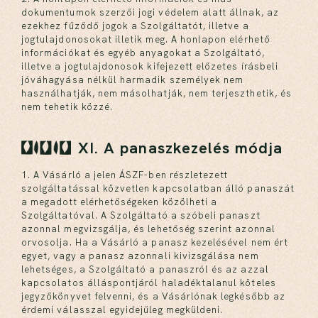
dokumentumok szerzői jogi védelem alatt állnak, az
ezekhez fűződő jogok a Szolgáltatót, illetve a
jogtulajdonosokat illetik meg. A honlapon elérhető
információkat és egyéb anyagokat a Szolgáltató,
illetve a jogtulajdonosok kifejezett előzetes írásbeli
jóváhagyása nélkül harmadik személyek nem
használhatják, nem másolhatják, nem terjeszthetik, és
nem tehetik közzé.
XI. A panaszkezelés módja
1. A Vásárló a jelen ÁSZF-ben részletezett
szolgáltatással közvetlen kapcsolatban álló panaszát
a megadott elérhetőségeken közölheti a
Szolgáltatóval. A Szolgáltató a szóbeli panaszt
azonnal megvizsgálja, és lehetőség szerint azonnal
orvosolja. Ha a Vásárló a panasz kezelésével nem ért
egyet, vagy a panasz azonnali kivizsgálása nem
lehetséges, a Szolgáltató a panaszról és az azzal
kapcsolatos álláspontjáról haladéktalanul köteles
jegyzőkönyvet felvenni, és a Vásárlónak legkésőbb az
érdemi válasszal egyidejűleg megküldeni.