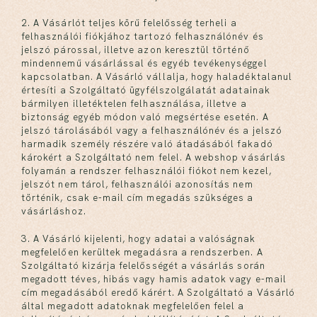
2. A Vásárlót teljes körű felelősség terheli a
felhasználói fiókjához tartozó felhasználónév és
jelszó párossal, illetve azon keresztül történő
mindennemű vásárlással és egyéb tevékenységgel
kapcsolatban. A Vásárló vállalja, hogy haladéktalanul
értesíti a Szolgáltató ügyfélszolgálatát adatainak
bármilyen illetéktelen felhasználása, illetve a
biztonság egyéb módon való megsértése esetén. A
jelszó tárolásából vagy a felhasználónév és a jelszó
harmadik személy részére való átadásából fakadó
károkért a Szolgáltató nem felel. A webshop vásárlás
folyamán a rendszer felhasználói fiókot nem kezel,
jelszót nem tárol, felhasználói azonosítás nem
történik, csak e-mail cím megadás szükséges a
vásárláshoz.
3. A Vásárló kijelenti, hogy adatai a valóságnak
megfelelően kerültek megadásra a rendszerben. A
Szolgáltató kizárja felelősségét a vásárlás során
megadott téves, hibás vagy hamis adatok vagy e-mail
cím megadásából eredő kárért. A Szolgáltató a Vásárló
által megadott adatoknak megfelelően felel a