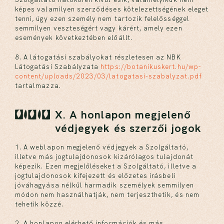
képes valamilyen szerződéses kötelezettségének eleget
tenni, úgy ezen személy nem tartozik felelősséggel
semmilyen veszteségért vagy kárért, amely ezen
események következtében előállt.
8. A látogatási szabályokat részletesen az NBK
Látogatási Szabályzata
https://botanikuskert.hu/wp-
content/uploads/2023/03/latogatasi-szabalyzat.pdf
tartalmazza.
X. A honlapon megjelenő
védjegyek és szerzői jogok
1. A weblapon megjelenő védjegyek a Szolgáltató,
illetve más jogtulajdonosok kizárólagos tulajdonát
képezik. Ezen megjelöléseket a Szolgáltató, illetve a
jogtulajdonosok kifejezett és előzetes írásbeli
jóváhagyása nélkül harmadik személyek semmilyen
módon nem használhatják, nem terjeszthetik, és nem
tehetik közzé.
2. A honlapon elérhető információk és más