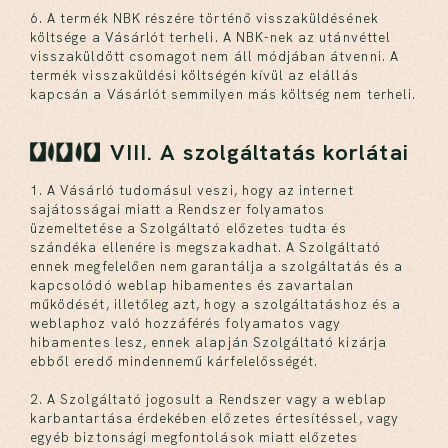
6. A termék NBK részére történő visszaküldésének
költsége a Vásárlót terheli. A NBK-nek az utánvéttel
visszaküldött csomagot nem áll módjában átvenni. A
termék visszaküldési költségén kívül az elállás
kapcsán a Vásárlót semmilyen más költség nem terheli.
VIII. A szolgáltatás korlátai
1. A Vásárló tudomásul veszi, hogy az internet
sajátosságai miatt a Rendszer folyamatos
üzemeltetése a Szolgáltató előzetes tudta és
szándéka ellenére is megszakadhat. A Szolgáltató
ennek megfelelően nem garantálja a szolgáltatás és a
kapcsolódó weblap hibamentes és zavartalan
működését, illetőleg azt, hogy a szolgáltatáshoz és a
weblaphoz való hozzáférés folyamatos vagy
hibamentes lesz, ennek alapján Szolgáltató kizárja
ebből eredő mindennemű kárfelelősségét.
2. A Szolgáltató jogosult a Rendszer vagy a weblap
karbantartása érdekében előzetes értesítéssel, vagy
egyéb biztonsági megfontolások miatt előzetes