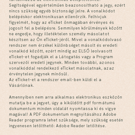
Segítségével egyértelműen beazonosítható a jegy, ezért
nincs szükség egyéb biztonsági jelre. A vonalkódot
belépéskor elektronikusan ellenőrzik. Felhívjuk
figyelmét, hogy az eTicket önmagában érvényes és
jogosít fel a belépésre. Semmilyen körülmények között
ne engedje, hogy illetéktelen személy másolatot
készítsen az Ön eTicket-jéről. Mivel a vonalkódolvasó
rendszer nem érzékel különbséget másolt és eredeti
vonalkód között, ezért mindig az ELSŐ leolvasott
eTicket-et fogadják el a Látogatás vagy a Program
szervezői eredeti jegynek. Minden további, azonos
vonalkóddal rendelkező eTicket másolatnak, azaz
érvénytelen jegynek minősül.
Az eTicket-et a rendszer email-ben küldi el a
Vásárlónak.
Amennyiben nem arra alkalmas elektronikus eszközön
mutatja be a jegyet, úgy a kiküldött pdf formátumú
dokumentum minden oldalát nyomtassa ki és vigye
magával! A PDF dokumentum megnyitásához Adobe
Reader programra lehet szüksége, mely szükség esetén
ingyenesen letölthető: Adobe Reader letöltése.