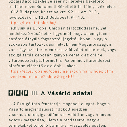
Szolgáltató székhelye szerint illetékes békéltető
testület neve: Budapesti Békéltető Testület, székhelye:
1016 Budapest, Krisztina krt. 99. III. em. 310.,
levelezési cím: 1253 Budapest, Pf.: 10.,
https://bekeltet.bkik.hu/
Felhívjuk az Európai Unióban tartózkodási hellyel
rendelkező vásárlóink figyelmét, hogy amennyiben
határon átnyúló fogyasztói jogvitájuk van – vagyis
szokásos tartózkodási helyük nem Magyarországon
van – úgy az interneten keresztül vásárolt termék, vagy
szolgáltatás kapcsán igénybe vehetik az online
vitarendezési platformot is. Az online vitarendezési
platform elérhető az alábbi linken:
https://ec.europa.eu/consumers/odr/main/index.cfm?
event=main.home2.show&lng=HU
III. A Vásárló adatai
1. A Szolgáltató fenntartja magának a jogot, hogy a
Vásárló megrendelését indokolt esetben
visszautasítsa, így különösen valótlan vagy hiányos
adatok megadása, illetve a rendszerrel vagy a
termékekkel történő bármilyen visszaélés esetén.