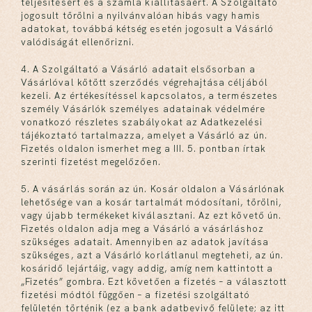
teljesítésért és a számla kiállításáért. A Szolgáltató
jogosult törölni a nyilvánvalóan hibás vagy hamis
adatokat, továbbá kétség esetén jogosult a Vásárló
valódiságát ellenőrizni.
4. A Szolgáltató a Vásárló adatait elsősorban a
Vásárlóval kötött szerződés végrehajtása céljából
kezeli. Az értékesítéssel kapcsolatos, a természetes
személy Vásárlók személyes adatainak védelmére
vonatkozó részletes szabályokat az Adatkezelési
tájékoztató tartalmazza, amelyet a Vásárló az ún.
Fizetés oldalon ismerhet meg a III. 5. pontban írtak
szerinti fizetést megelőzően.
5. A vásárlás során az ún. Kosár oldalon a Vásárlónak
lehetősége van a kosár tartalmát módosítani, törölni,
vagy újabb termékeket kiválasztani. Az ezt követő ún.
Fizetés oldalon adja meg a Vásárló a vásárláshoz
szükséges adatait. Amennyiben az adatok javítása
szükséges, azt a Vásárló korlátlanul megteheti, az ún.
kosáridő lejártáig, vagy addig, amíg nem kattintott a
„Fizetés” gombra. Ezt követően a fizetés – a választott
fizetési módtól függően – a fizetési szolgáltató
felületén történik (ez a bank adatbevivő felülete; az itt