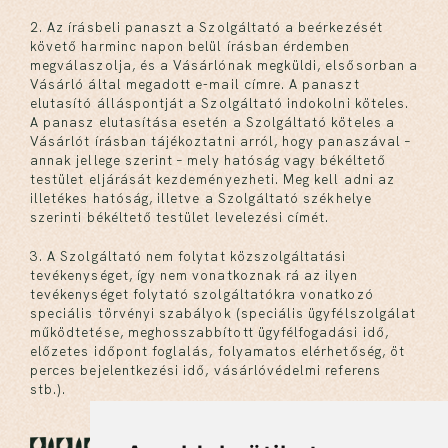
2. Az írásbeli panaszt a Szolgáltató a beérkezését
követő harminc napon belül írásban érdemben
megválaszolja, és a Vásárlónak megküldi, elsősorban a
Vásárló által megadott e-mail címre. A panaszt
elutasító álláspontját a Szolgáltató indokolni köteles.
A panasz elutasítása esetén a Szolgáltató köteles a
Vásárlót írásban tájékoztatni arról, hogy panaszával –
annak jellege szerint – mely hatóság vagy békéltető
testület eljárását kezdeményezheti. Meg kell adni az
illetékes hatóság, illetve a Szolgáltató székhelye
szerinti békéltető testület levelezési címét.
3. A Szolgáltató nem folytat közszolgáltatási
tevékenységet, így nem vonatkoznak rá az ilyen
tevékenységet folytató szolgáltatókra vonatkozó
speciális törvényi szabályok (speciális ügyfélszolgálat
működtetése, meghosszabbított ügyfélfogadási idő,
előzetes időpont foglalás, folyamatos elérhetőség, öt
perces bejelentkezési idő, vásárlóvédelmi referens
stb.).
XII. Garancia, jótállás és