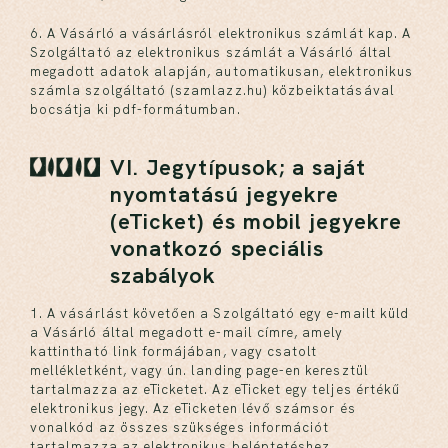
6. A Vásárló a vásárlásról elektronikus számlát kap. A
Szolgáltató az elektronikus számlát a Vásárló által
megadott adatok alapján, automatikusan, elektronikus
számla szolgáltató (szamlazz.hu) közbeiktatásával
bocsátja ki pdf-formátumban.
VI. Jegytípusok; a saját
nyomtatású jegyekre
(eTicket) és mobil jegyekre
vonatkozó speciális
szabályok
1. A vásárlást követően a Szolgáltató egy e-mailt küld
a Vásárló által megadott e-mail címre, amely
kattintható link formájában, vagy csatolt
mellékletként, vagy ún. landing page-en keresztül
tartalmazza az eTicketet. Az eTicket egy teljes értékű
elektronikus jegy. Az eTicketen lévő számsor és
vonalkód az összes szükséges információt
tartalmazza az elektronikus beléptetéshez.