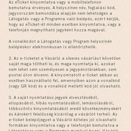
Az eTicket kinyomtatva vagy a mobiltelefonon
bemutatva érvényes. A helyszínen név, foglalási kód,
jegysorszám bemondása alapján nem lehetséges a
Látogatás vagy a Programra való belépés, ezért kérjük,
hogy az eTicket-ét minden esetben kinyomtatva, vagy a
telefonján megnyitható jegyként hozza magával.
A vonalkódot a Látogatás vagy Program helyszínén
belépéskor elektronikusan is ellenőrizhetik.
2. Az e-ticketet a Vásárló a sikeres vásárlást követően
saját maga töltheti le, és maga nyomtatja ki, azokat
nem lehet sem személyesen a jegypénztárakban, sem
postai úton átvenni. A kinyomtatott e-ticket abban az
esetben használható fel, amennyiben azon a vonalkód
(vagy QR kód) és a vonalkód melletti kód jól olvasható.
3. A saját nyomtatású jegyek elvesztéséből,
ellopásából, hibás nyomtatásából, lemásolásából,
többszörös kinyomtatásából eredő következményekért
és károkért felelősség kizárólag a vásárlót terheli. Az
e-ticket belépőjegyet a Vásárló köteles jól olvasható
formában kinyomtatva vagy a telefonján bemutatva a
Látogatásra vagy a Programra magával hozni. Vásárló