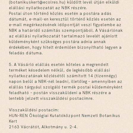
(botanikuskert@ecolres.hu) küldött levél útján elküldi
elállási nyilatkozatát az NBK részére.
Postai úton történő közlés esetén a postára adás
dátumát, e-mail-en keresztül történő közlés esetén az
e-mail megérkezésének időpontját veszi figyelembe az
NBK a határidő számítás szempontjából. A Vásárlónak
az elállási nyilatkozatát tartalmazó levelét ajánlott
küldeményként szükséges postára adnia annak
érdekében, hogy hitelt érdemlően bizonyítható legyen a
feladás dátuma.
5. A Vásárló elállás esetén köteles a megrendelt
terméket késedelem nélkül, de legkésőbb elállási
nyilatkozatának közlésétől számított 14 (tizennégy)
napon belül a NBK-nél leadni, illetőleg – amennyiben az
elállás tárgyául szolgáló termék postai küldeményként
feladható – postán visszaküldeni a NBK részére a
lentebb jelzett visszaküldési postacímre.
Visszaküldési postacím:
HUN-REN Ökológiai Kutatóközpont Nemzeti Botanikus
Kert
2163 Vácrátót, Alkotmány u. 2-4.