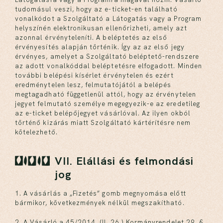
tudomásul veszi, hogy az e-ticket-en található
vonalkódot a Szolgáltató a Látogatás vagy a Program
helyszínén elektronikusan ellenőrizheti, amely azt
azonnal érvényteleníti. A beléptetés az első
érvényesítés alapján történik. Így az az első jegy
érvényes, amelyet a Szolgáltató beléptető-rendszere
az adott vonalkóddal beléptetésre elfogadott. Minden
további belépési kísérlet érvénytelen és ezért
eredménytelen lesz, felmutatójától a belépés
megtagadható függetlenül attól, hogy az érvénytelen
jegyet felmutató személye megegyezik-e az eredetileg
az e-ticket belépőjegyet vásárlóval. Az ilyen okból
történő kizárás miatt Szolgáltató kártérítésre nem
kötelezhető.
VII. Elállási és felmondási
jog
1. A vásárlás a „Fizetés” gomb megnyomása előtt
bármikor, következmények nélkül megszakítható.
2. A Vásárló a 45/2014. (II. 26.) Kormányrendelet 29. §.