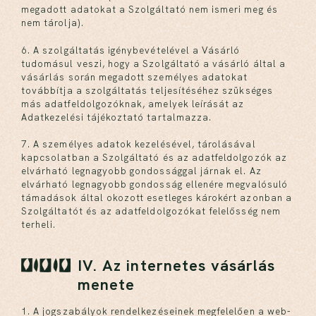
megadott adatokat a Szolgáltató nem ismeri meg és
nem tárolja).
6. A szolgáltatás igénybevételével a Vásárló
tudomásul veszi, hogy a Szolgáltató a vásárló által a
vásárlás során megadott személyes adatokat
továbbítja a szolgáltatás teljesítéséhez szükséges
más adatfeldolgozóknak, amelyek leírását az
Adatkezelési tájékoztató tartalmazza.
7. A személyes adatok kezelésével, tárolásával
kapcsolatban a Szolgáltató és az adatfeldolgozók az
elvárható legnagyobb gondossággal járnak el. Az
elvárható legnagyobb gondosság ellenére megvalósuló
támadások által okozott esetleges károkért azonban a
Szolgáltatót és az adatfeldolgozókat felelősség nem
terheli.
IV. Az internetes vásárlás
menete
1. A jogszabályok rendelkezéseinek megfelelően a web-