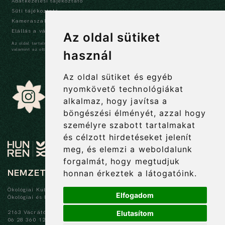
Adatkezelési tájékoztató
Süti tájékoztató
Kameraszabályzat és tájékoztató
Elállás a vásárlástól
Az oldal sütiket
Az oldal tartalma szerzői jogi védelem alatt áll, a tartalmak idézése során a forrás,
valamint az ott megjelölt szerző megnevezése kötelező -
szerzői jogi nyilatkozat
használ
Az oldal sütiket és egyéb
nyomkövető technológiákat
alkalmaz, hogy javítsa a
böngészési élményét, azzal hogy
személyre szabott tartalmakat
és célzott hirdetéseket jelenít
meg, és elemzi a weboldalunk
forgalmát, hogy megtudjuk
NEMZETI BOTANIKUS KERT
honnan érkeztek a látogatóink.
Ökológiai Kutatóközpont
Elfogadom
Ökológiai és Botanikai Intézet
2163 Vácrátót, Alkotmány u. 2-4.
Elutasítom
06 28 360 122