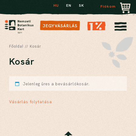
HU
EN
SK
Fiókom
JEGYVÁSÁRLÁS
Főoldal
//
Kosár
Kosár
Jelenleg üres a bevásárlókosár.
Vásárlás folytatása