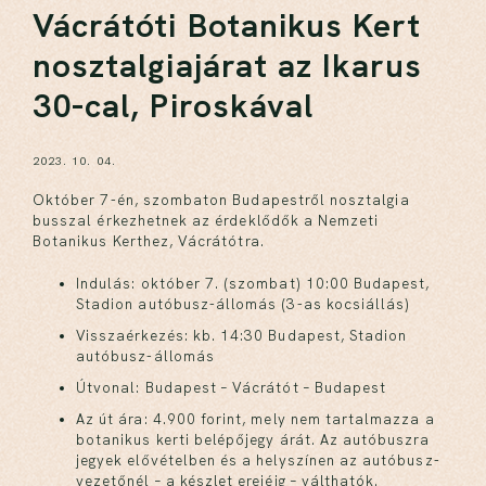
Vácrátóti Botanikus Kert
nosztalgiajárat az Ikarus
30-cal, Piroskával
2023. 10. 04.
Október 7-én, szombaton Budapestről nosztalgia
busszal érkezhetnek az érdeklődők a Nemzeti
Botanikus Kerthez, Vácrátótra.
Indulás: október 7. (szombat) 10:00 Budapest,
Stadion autóbusz-állomás (3-as kocsiállás)
Visszaérkezés: kb. 14:30 Budapest, Stadion
autóbusz-állomás
Útvonal: Budapest – Vácrátót – Budapest
Az út ára: 4.900 forint, mely nem tartalmazza a
botanikus kerti belépőjegy árát. Az autóbuszra
jegyek elővételben és a helyszínen az autóbusz-
vezetőnél – a készlet erejéig – válthatók.