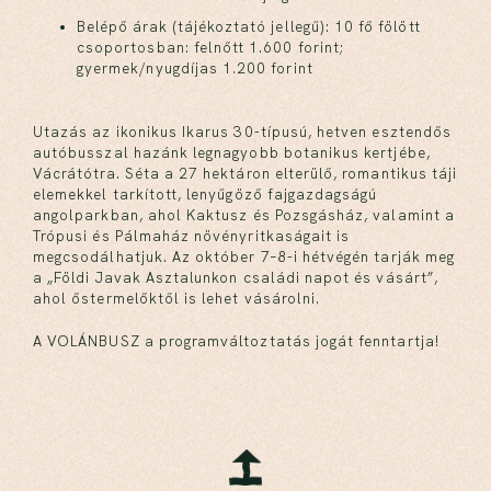
Belépő árak (tájékoztató jellegű): 10 fő fölött
csoportosban: felnőtt 1.600 forint;
gyermek/nyugdíjas 1.200 forint
Utazás az ikonikus Ikarus 30-típusú, hetven esztendős
autóbusszal hazánk legnagyobb botanikus kertjébe,
Vácrátótra. Séta a 27 hektáron elterülő, romantikus táji
elemekkel tarkított, lenyűgöző fajgazdagságú
angolparkban, ahol Kaktusz és Pozsgásház, valamint a
Trópusi és Pálmaház növényritkaságait is
megcsodálhatjuk. Az október 7–8-i hétvégén tarják meg
a „Földi Javak Asztalunkon családi napot és vásárt”,
ahol őstermelőktől is lehet vásárolni.
A VOLÁNBUSZ a programváltoztatás jogát fenntartja!