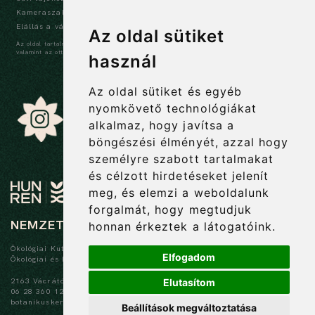
Kameraszabályzat és tájékoztató
Elállás a vásárlástól
Az oldal sütiket
Az oldal tartalma szerzői jogi védelem alatt áll, a tartalmak idézése során a forrás,
valamint az ott megjelölt szerző megnevezése kötelező -
szerzői jogi nyilatkozat
használ
Az oldal sütiket és egyéb
nyomkövető technológiákat
alkalmaz, hogy javítsa a
böngészési élményét, azzal hogy
személyre szabott tartalmakat
és célzott hirdetéseket jelenít
meg, és elemzi a weboldalunk
forgalmát, hogy megtudjuk
NEMZETI BOTANIKUS KERT
honnan érkeztek a látogatóink.
Ökológiai Kutatóközpont
Elfogadom
Ökológiai és Botanikai Intézet
2163 Vácrátót, Alkotmány u. 2-4.
Elutasítom
06 28 360 122
botanikuskert@ecolres.hu
Beállítások megváltoztatása