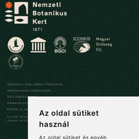
Általános Szerződési Feltételek
Adatkezelési tájékoztató
Süti tájékoztató
Kameraszabályzat és tájékoztató
Elállás a vásárlástól
Az oldal sütiket
Az oldal tartalma szerzői jogi védelem alatt áll, a tartalmak idézése során a forrás,
valamint az ott megjelölt szerző megnevezése kötelező -
szerzői jogi nyilatkozat
használ
Az oldal sütiket és egyéb