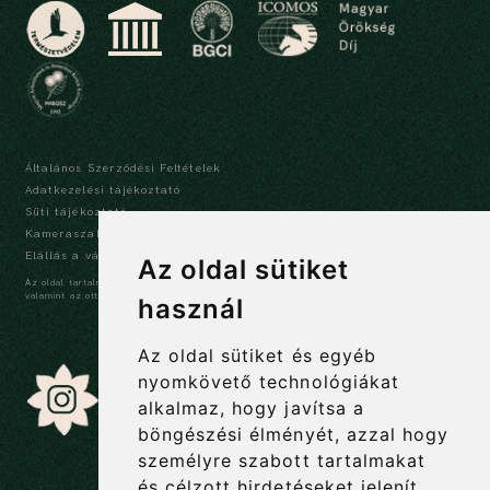
Általános Szerződési Feltételek
Adatkezelési tájékoztató
Süti tájékoztató
Kameraszabályzat és tájékoztató
Elállás a vásárlástól
Az oldal sütiket
Az oldal tartalma szerzői jogi védelem alatt áll, a tartalmak idézése során a forrás,
valamint az ott megjelölt szerző megnevezése kötelező -
szerzői jogi nyilatkozat
használ
Az oldal sütiket és egyéb
nyomkövető technológiákat
alkalmaz, hogy javítsa a
böngészési élményét, azzal hogy
személyre szabott tartalmakat
és célzott hirdetéseket jelenít