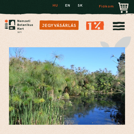
HU
EN
SK
Fiókom
JEGYVÁSÁRLÁS