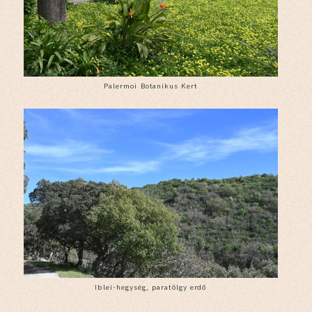
Palermoi Botanikus Kert
Iblei-hegység, paratölgy erdő