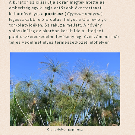
A kurátor szicíliai útja során megtekintette az
emberiség egyik legjelentősebb ókortörténeti
kultúrnövénye, a
papirusz
(
Cyperus papyrus
)
legészakabbi előfordulási helyét a Ciane-folyó
torkolatvidékén, Szirakuza mellett. A növény
valószínűleg az ókorban került ide a kiterjedt
papiruszkereskedelmi tevékenység révén, ám ma már
teljes védelmet élvez természetközeli élőhelyén.
Ciane-folyó, papirusz