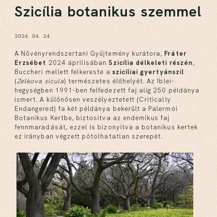
Szicília botanikus szemmel
2024. 04. 24.
A Növényrendszertani Gyűjtemény kurátora,
Fráter
Erzsébet
2024 áprilisában
Szicília délkeleti részén
,
Buccheri mellett felkereste a
szicíliai gyertyánszil
(
Zelkova sicula
) természetes élőhelyét. Az Iblei-
hegységben 1991-ben felfedezett faj alig 250 példánya
ismert. A különösen veszélyeztetett (Critically
Endangered) fa két példánya bekerült a Palermói
Botanikus Kertbe, biztosítva az endemikus faj
fennmaradását, ezzel is bizonyítva a botanikus kertek
ez irányban végzett pótolhatatlan szerepét.