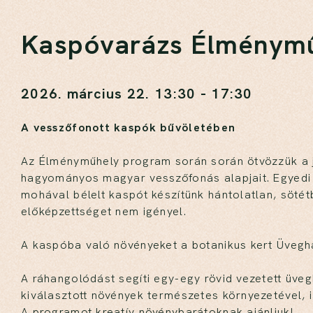
Kaspóvarázs Élménym
2026. március 22. 13:30 - 17:30
A vesszőfonott kaspók bűvöletében
Az Élményműhely program során során ötvözzük a
hagyományos magyar vesszőfonás alapjait. Egyedi –
mohával bélelt kaspót készítünk hántolatlan, söté
előképzettséget nem igényel.
A kaspóba való növényeket a botanikus kert Üvegh
A ráhangolódást segíti egy-egy rövid vezetett üv
kiválasztott növények természetes környezetével, i
A programot kreatív növénybarátoknak ajánljuk!