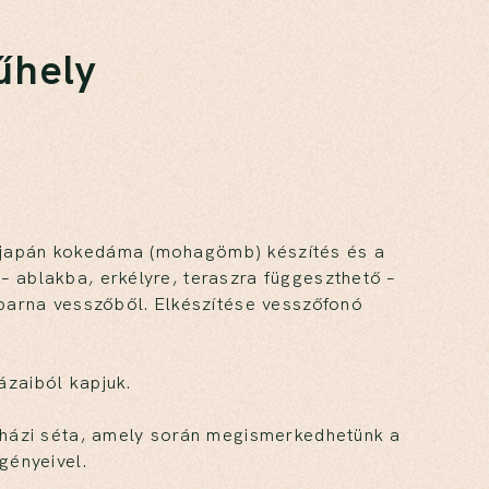
űhely
 japán kokedáma (mohagömb) készítés és a
 ablakba, erkélyre, teraszra függeszthető –
tbarna vesszőből. Elkészítése vesszőfonó
ázaiból kapjuk.
egházi séta, amely során megismerkedhetünk a
gényeivel.