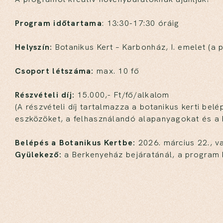
Program időtartama
: 13:30-17:30 óráig
Helyszín:
Botanikus Kert – Karbonház, I. emelet (a 
Csoport létszáma:
max. 10 fő
Részvételi díj:
15.000,- Ft/fő/alkalom
(A részvételi díj tartalmazza a botanikus kerti bel
eszközöket, a felhasználandó alapanyagokat és a 
Belépés a Botanikus Kertbe:
2026. március 22., v
Gyülekező:
a Berkenyeház bejáratánál, a program k