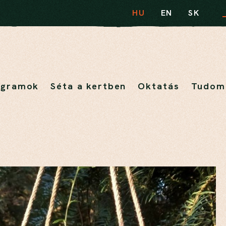
HU
EN
SK
ogramok
Séta a kertben
Oktatás
Tudom