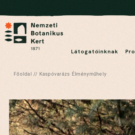
Látogatóinknak
Pr
Főoldal
//
Kaspóvarázs Élményműhely