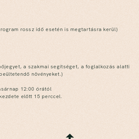
program rossz idő esetén is megtartásra kerül)
épőjegyet, a szakmai segítséget, a foglalkozás alatti
beültetendő növényeket.)
asárnap 12:00 órától
ezdete előtt 15 perccel.