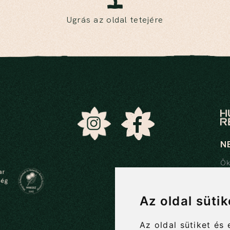
Ugrás az oldal tetejére
N
Ök
Ök
21
Az oldal süti
06
bo
Az oldal sütiket és