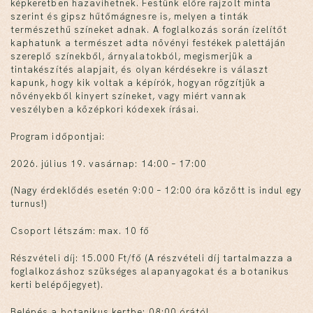
képkeretben hazavihetnek. Festünk előre rajzolt minta
szerint és gipsz hűtőmágnesre is, melyen a tinták
természethű színeket adnak. A foglalkozás során ízelítőt
kaphatunk a természet adta növényi festékek palettáján
szereplő színekből, árnyalatokból, megismerjük a
tintakészítés alapjait, és olyan kérdésekre is választ
kapunk, hogy kik voltak a képírók, hogyan rögzítjük a
növényekből kinyert színeket, vagy miért vannak
veszélyben a középkori kódexek írásai.
Program időpontjai:
2026. július 19. vasárnap: 14:00 – 17:00
(Nagy érdeklődés esetén 9:00 – 12:00 óra között is indul egy
turnus!)
Csoport létszám: max. 10 fő
Részvételi díj: 15.000 Ft/fő (A részvételi díj tartalmazza a
foglalkozáshoz szükséges alapanyagokat és a botanikus
kerti belépőjegyet).
Belépés a botanikus kertbe: 08:00 órától