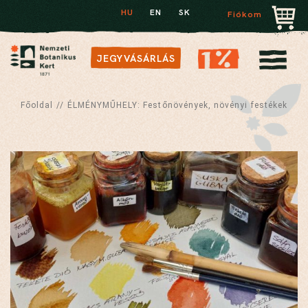
HU
EN
SK
Fiókom
JEGYVÁSÁRLÁS
Főoldal
//
ÉLMÉNYMŰHELY: Festőnövények, növényi festékek