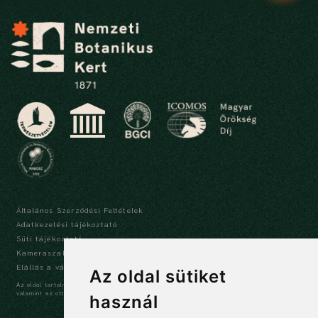
Általános Szerződési Feltételek
Adatkezelési tájékoztató
Süti tájékoztató
Kameraszabályzat és tájékoztató
Elállás a vásárlástól
Az oldal sütiket
Az oldal tartalma szerzői jogi védelem alatt áll, a tartalmak idézése során a forrás,
valamint az ott megjelölt szerző megnevezése kötelező -
szerzői jogi nyilatkozat
használ