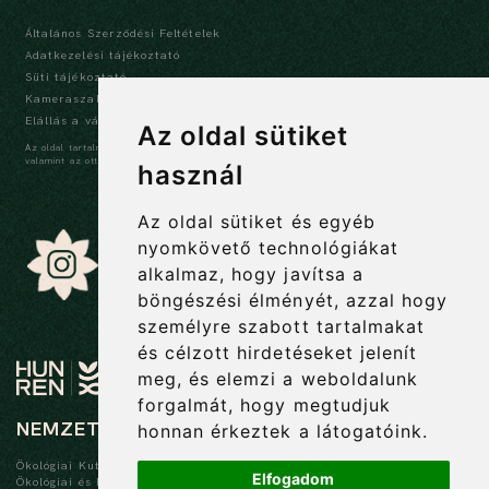
Általános Szerződési Feltételek
Adatkezelési tájékoztató
Süti tájékoztató
Kameraszabályzat és tájékoztató
Elállás a vásárlástól
Az oldal sütiket
Az oldal tartalma szerzői jogi védelem alatt áll, a tartalmak idézése során a forrás,
valamint az ott megjelölt szerző megnevezése kötelező -
szerzői jogi nyilatkozat
használ
Az oldal sütiket és egyéb
nyomkövető technológiákat
alkalmaz, hogy javítsa a
böngészési élményét, azzal hogy
személyre szabott tartalmakat
és célzott hirdetéseket jelenít
meg, és elemzi a weboldalunk
forgalmát, hogy megtudjuk
NEMZETI BOTANIKUS KERT
honnan érkeztek a látogatóink.
Ökológiai Kutatóközpont
Elfogadom
Ökológiai és Botanikai Intézet