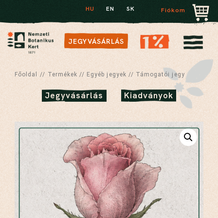
HU
EN
SK
Fiókom
JEGYVÁSÁRLÁS
Főoldal
//
Termékek
//
Egyéb jegyek
//
Támogatói jegy
Jegyvásárlás
Kiadványok