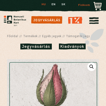
HU
EN
SK
Fiókom
JEGYVÁSÁRLÁS
Főoldal
//
Termékek
//
Egyéb jegyek
//
Támogatói jegy
Jegyvásárlás
Kiadványok