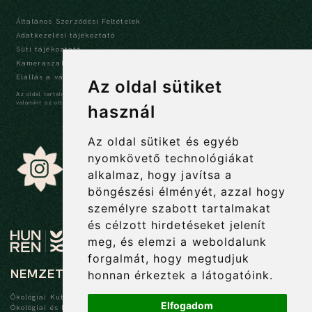
Általános Szerződési Feltételek
Adatkezelési tájékoztató
Süti tájékoztató
Kameraszabályzat és tájékoztató
Elállás a vásárlástól
Az oldal sütiket
Az oldal tartalma szerzői jogi védelem alatt áll, a tartalmak idézése során a forrás,
valamint az ott megjelölt szerző megnevezése kötelező -
szerzői jogi nyilatkozat
használ
Az oldal sütiket és egyéb
nyomkövető technológiákat
alkalmaz, hogy javítsa a
böngészési élményét, azzal hogy
személyre szabott tartalmakat
és célzott hirdetéseket jelenít
meg, és elemzi a weboldalunk
forgalmát, hogy megtudjuk
NEMZETI BOTANIKUS KERT
honnan érkeztek a látogatóink.
Ökológiai Kutatóközpont
Elfogadom
Ökológiai és Botanikai Intézet