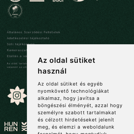
Általános Szerződési Feltételek
Adatkezelési tájékoztató
Süti tájékoztató
Kameraszabályzat és tájékoztató
Elállás a vásárlástól
Az oldal sütiket
Az oldal tartalma szerzői jogi védelem alatt áll, a tartalmak idézése során a forrás,
valamint az ott megjelölt szerző megnevezése kötelező -
szerzői jogi nyilatkozat
használ
Az oldal sütiket és egyéb
nyomkövető technológiákat
alkalmaz, hogy javítsa a
böngészési élményét, azzal hogy
személyre szabott tartalmakat
és célzott hirdetéseket jelenít
meg, és elemzi a weboldalunk