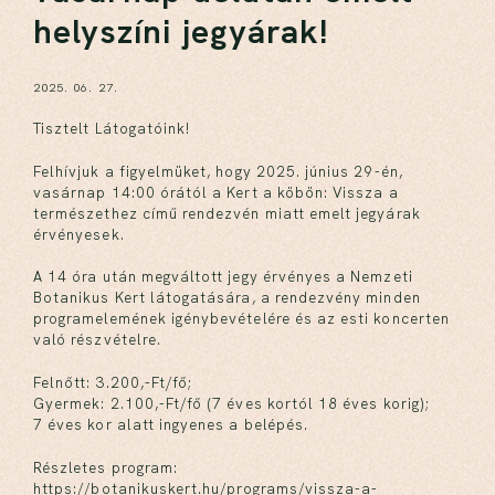
helyszíni jegyárak!
2025. 06. 27.
Tisztelt Látogatóink!
Felhívjuk a figyelmüket, hogy 2025. június 29-én,
vasárnap 14:00 órától a Kert a köbön: Vissza a
természethez című rendezvén miatt emelt jegyárak
érvényesek.
A 14 óra után megváltott jegy érvényes a Nemzeti
Botanikus Kert látogatására, a rendezvény minden
programelemének igénybevételére és az esti koncerten
való részvételre.
Felnőtt: 3.200,-Ft/fő;
Gyermek: 2.100,-Ft/fő (7 éves kortól 18 éves korig);
7 éves kor alatt ingyenes a belépés.
Részletes program:
https://botanikuskert.hu/programs/vissza-a-