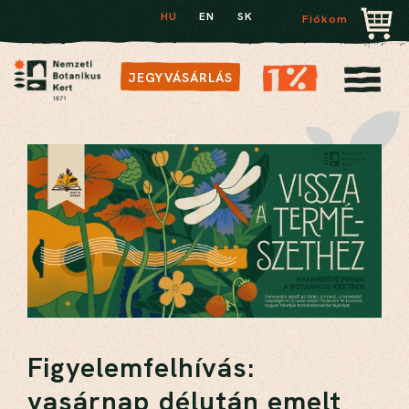
HU
EN
SK
Fiókom
JEGYVÁSÁRLÁS
Figyelemfelhívás:
vasárnap délután emelt