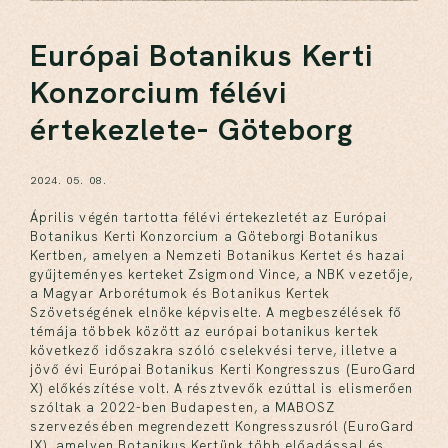
Európai Botanikus Kerti
Konzorcium félévi
értekezlete- Göteborg
2024. 05. 08.
Április végén tartotta félévi értekezletét az Európai
Botanikus Kerti Konzorcium a Göteborgi Botanikus
Kertben, amelyen a Nemzeti Botanikus Kertet és hazai
gyűjteményes kerteket Zsigmond Vince, a NBK vezetője,
a Magyar Arborétumok és Botanikus Kertek
Szövetségének elnöke képviselte. A megbeszélések fő
témája többek között az európai botanikus kertek
következő időszakra szóló cselekvési terve, illetve a
jövő évi Európai Botanikus Kerti Kongresszus (EuroGard
X) előkészítése volt. A résztvevők ezúttal is elismerően
szóltak a 2022-ben Budapesten, a MABOSZ
szervezésében megrendezett Kongresszusról (EuroGard
IX), amelyen Botanikus Kertünk több előadással és