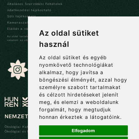
Általános Szerződési Feltételek
Adatkezelési tájékoztató
Süti tájékoztató
Kameraszabályzat és tájékoztató
Elállás a vásárlástól
Az oldal sütiket
Az oldal tartalma szerzői jogi védelem alatt áll, a tartalmak idézése során a forrás,
valamint az ott megjelölt szerző megnevezése kötelező -
szerzői jogi nyilatkozat
használ
Az oldal sütiket és egyéb
nyomkövető technológiákat
alkalmaz, hogy javítsa a
böngészési élményét, azzal hogy
személyre szabott tartalmakat
és célzott hirdetéseket jelenít
meg, és elemzi a weboldalunk
forgalmát, hogy megtudjuk
NEMZETI BOTANIKUS KERT
honnan érkeztek a látogatóink.
Ökológiai Kutatóközpont
Elfogadom
Ökológiai és Botanikai Intézet