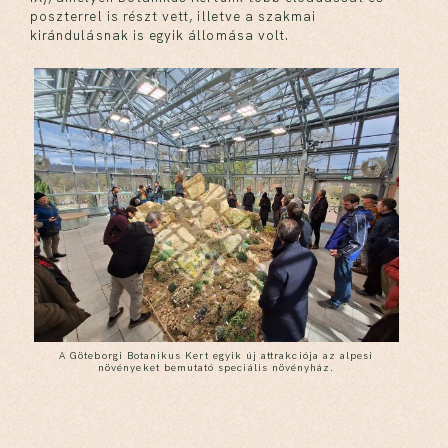
poszterrel is részt vett, illetve a szakmai
kirándulásnak is egyik állomása volt.
A Göteborgi Botanikus Kert egyik új attrakciója az alpesi
növényeket bemutató speciális növényház.