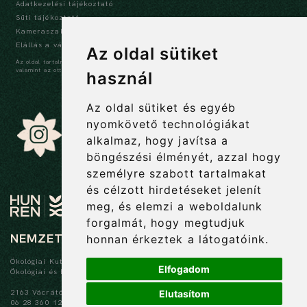
Adatkezelési tájékoztató
Süti tájékoztató
Kameraszabályzat és tájékoztató
Elállás a vásárlástól
Az oldal sütiket
Az oldal tartalma szerzői jogi védelem alatt áll, a tartalmak idézése során a forrás,
valamint az ott megjelölt szerző megnevezése kötelező -
szerzői jogi nyilatkozat
használ
Az oldal sütiket és egyéb
nyomkövető technológiákat
alkalmaz, hogy javítsa a
böngészési élményét, azzal hogy
személyre szabott tartalmakat
és célzott hirdetéseket jelenít
meg, és elemzi a weboldalunk
forgalmát, hogy megtudjuk
NEMZETI BOTANIKUS KERT
honnan érkeztek a látogatóink.
Ökológiai Kutatóközpont
Elfogadom
Ökológiai és Botanikai Intézet
2163 Vácrátót, Alkotmány u. 2-4.
Elutasítom
06 28 360 122