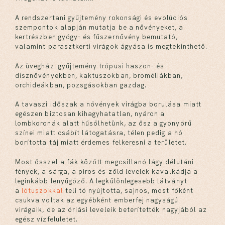
A rendszertani gyűjtemény rokonsági és evolúciós
szempontok alapján mutatja be a növényeket, a
kertrészben gyógy- és fűszernövény bemutató,
valamint parasztkerti virágok ágyása is megtekinthető.
Az üvegházi gyűjtemény trópusi haszon- és
dísznövényekben, kaktuszokban, broméliákban,
orchideákban, pozsgásokban gazdag.
A tavaszi időszak a növények virágba borulása miatt
egészen biztosan kihagyhatatlan, nyáron a
lombkoronák alatt hűsölhetünk, az ősz a gyönyörű
színei miatt csábít látogatásra, télen pedig a hó
borította táj miatt érdemes felkeresni a területet.
Most ősszel a fák között megcsillanó lágy délutáni
fények, a sárga, a piros és zöld levelek kavalkádja a
leginkább lenyűgöző. A legkülönlegesebb látványt
a
lótuszokkal
teli tó nyújtotta, sajnos, most főként
csukva voltak az egyébként emberfej nagyságú
virágaik, de az óriási leveleik beterítették nagyjából az
egész vízfelületet.