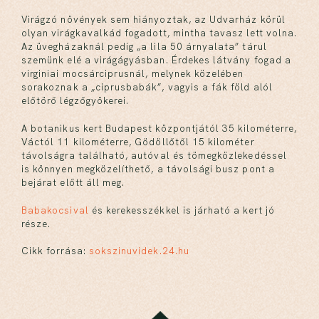
Virágzó növények sem hiányoztak, az Udvarház körül
olyan virágkavalkád fogadott, mintha tavasz lett volna.
Az üvegházaknál pedig „a lila 50 árnyalata” tárul
szemünk elé a virágágyásban. Érdekes látvány fogad a
virginiai mocsárciprusnál, melynek közelében
sorakoznak a „ciprusbabák”, vagyis a fák föld alól
előtörő légzőgyökerei.
A botanikus kert Budapest központjától 35 kilométerre,
Váctól 11 kilométerre, Gödöllőtől 15 kilométer
távolságra található, autóval és tömegközlekedéssel
is könnyen megközelíthető, a távolsági busz pont a
bejárat előtt áll meg.
Babakocsival
és kerekesszékkel is járható a kert jó
része.
Cikk forrása:
sokszinuvidek.24.hu