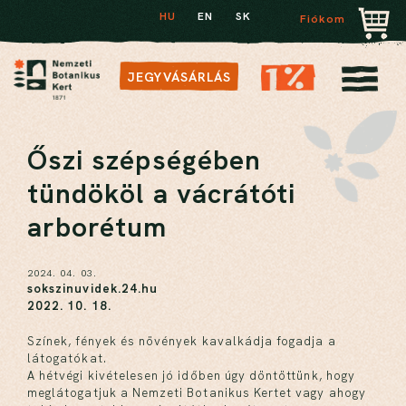
HU
EN
SK
Fiókom
JEGYVÁSÁRLÁS
Őszi szépségében
tündököl a vácrátóti
arborétum
2024. 04. 03.
sokszinuvidek.24.hu
2022. 10. 18.
Színek, fények és növények kavalkádja fogadja a
látogatókat.
A hétvégi kivételesen jó időben úgy döntöttünk, hogy
meglátogatjuk a Nemzeti Botanikus Kertet vagy ahogy