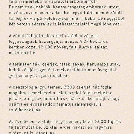
talán ismertebb: a vácrátóti arborétumot.
Ez nem csak nekünk, hanem rengeteg embernek jutott
eszébe, szerencsére a kertben egyáltalán nem érződött
tömegnek – a parkolóhelyeken már inkább, de nagyjából
két perces sétára így is lehetett találni megállóhelyet.
A vácrátóti botanikus kert az élő növények
leggazdagabb hazai gyűjteménye. A 27 hektáros
kertben közel 13 000 növényfajt, illetve -fajtát
mutatnak be.
A területen fák, cserjék, rétek, tavak, kanyargós utak,
hidak váltják egymást, melyeket hatalmas üvegházi
gyűjtemények egészítenek ki.
A dendrológiai gyűjtemény 3300 cserjét, fát foglal
magába, kiemelkedő a kelet-ázsiai fajok mellett a
juhar-, bangita-, madárbirs-, hárs- és kőrisfajok nagy
száma és évszázados famatuzsálemekkel is
találkozhatunk.
Az évelő- és sziklakerti gyűjtemény közel 3000 fajt és
fajtát mutat be. Sziklai, erdei, havasi és hagymás
virágokat is láthatunk.