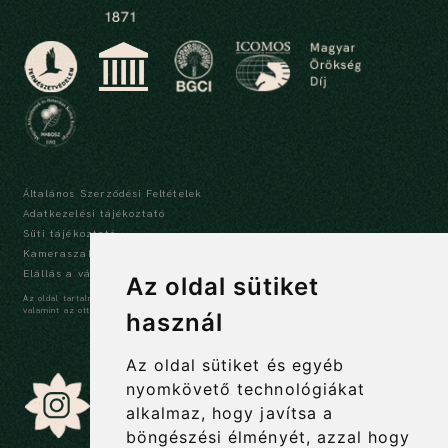
Általános Szerződési Feltételek
Adatkezelési tájékoztató
Süti tájékoztató
Kameraszabályzat és tájékoztató
Elállás a vásárlástól
Az oldal sütiket
Az oldal tartalma szerzői jogi védelem alatt áll, a tartalmak idézése során a forrás,
valamint az ott megjelölt szerző megnevezése kötelező -
szerzői jogi nyilatkozat
használ
Az oldal sütiket és egyéb
nyomkövető technológiákat
alkalmaz, hogy javítsa a
böngészési élményét, azzal hogy