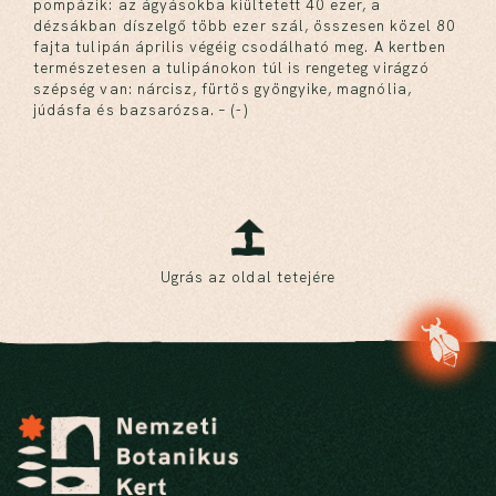
pompázik: az ágyásokba kiültetett 40 ezer, a
dézsákban díszelgő több ezer szál, összesen közel 80
fajta tulipán április végéig csodálható meg. A kertben
természetesen a tulipánokon túl is rengeteg virágzó
szépség van: nárcisz, fürtös gyöngyike, magnólia,
júdásfa és bazsarózsa. – (-)
Ugrás az oldal tetejére