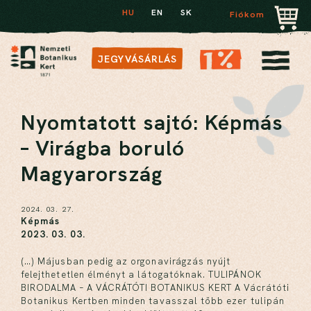
HU
EN
SK
Fiókom
JEGYVÁSÁRLÁS
Nyomtatott sajtó: Képmás
– Virágba boruló
Magyarország
2024. 03. 27.
Képmás
2023. 03. 03.
(…) Májusban pedig az orgonavirágzás nyújt
felejthetetlen élményt a látogatóknak. TULIPÁNOK
BIRODALMA – A VÁCRÁTÓTI BOTANIKUS KERT A Vácrátóti
Botanikus Kertben minden tavasszal több ezer tulipán