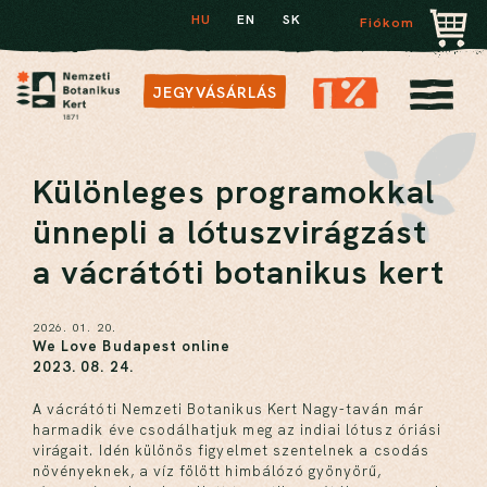
HU
EN
SK
Fiókom
JEGYVÁSÁRLÁS
Különleges programokkal
ünnepli a lótuszvirágzást
a vácrátóti botanikus kert
2026. 01. 20.
We Love Budapest online
2023. 08. 24.
A vácrátóti Nemzeti Botanikus Kert Nagy-taván már
harmadik éve csodálhatjuk meg az indiai lótusz óriási
virágait. Idén különös figyelmet szentelnek a csodás
növényeknek, a víz fölött himbálózó gyönyörű,