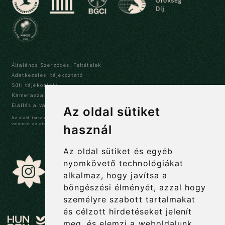
Általános Szerződési Feltételek
Adatkezelési tájékoztató
Süti tájékoztató
Kameraszabályzat és tájékoztató
Elállás a vásárlástól
Az oldal sütiket
Az oldal tartalma szerzői jogi védelem alatt áll, a tartalmak idézése során a forrás,
valamint az ott megjelölt szerző megnevezése kötelező -
szerzői jogi nyilatkozat
használ
Az oldal sütiket és egyéb
nyomkövető technológiákat
alkalmaz, hogy javítsa a
böngészési élményét, azzal hogy
személyre szabott tartalmakat
és célzott hirdetéseket jelenít
meg, és elemzi a weboldalunk