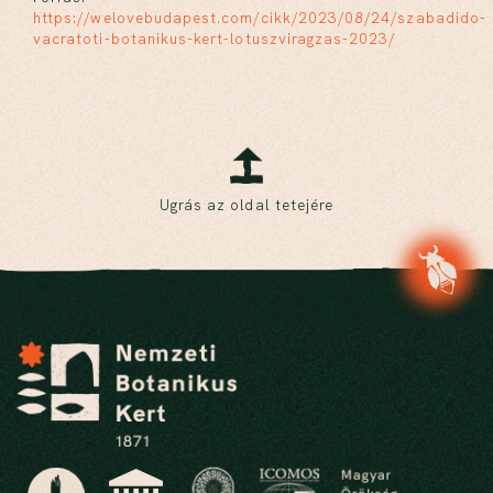
https://welovebudapest.com/cikk/2023/08/24/szabadido-
vacratoti-botanikus-kert-lotuszviragzas-2023/
Ugrás az oldal tetejére