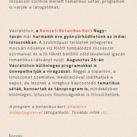
rózsaszín szirmok mellett tematikus séták, programok
is várják a látogatókat.
Vácrátóton,
a
Nemzeti Botanikus Kert
Nagy-
taván
már
harmadik éve gyönyörködhetünk az indiai
lótuszokban.
A szubtrópusi területek jellegzetes
mocsári növénye víz fölött himbálódzó rózsaszín
szirmaival és a tó tükrét betöltő zöld leveleivel igazán
romantikus látványt nyújt.
Augusztus 26-án
Vácrátóton különleges programokkal is
ünnepelhetjük a virágzását.
Reggel a tóparton, a
lótuszokat szemlélve, meditációval indíthatjuk a
napot, de lesznek a virághoz kapcsolódó
tematikus
séták, koncertek és táncprogram is,
mindeközben
különleges, lótuszos finomságokkal is frissülhetünk.
A program a botanikus kert
általános
belépőjegyeivel
látogatható.
További infók
itt
.
Forrás: