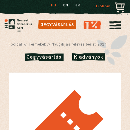
HU
EN
SK
Fiókom
JEGYVÁSÁRLÁS
Főoldal
//
Termékek
//
Nyugdíjas féléves bérlet 2024
Jegyvásárlás
Kiadványok