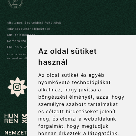
Általános Szerződési Feltételek
Adatkezelési tájékoztató
Süti tájékoztató
Kameraszabályzat és tájékoztató
Elállás a vásárlástól
Az oldal sütiket
Az oldal tartalma szerzői jogi védelem alatt áll, a tartalmak idézése során a forrás,
valamint az ott megjelölt szerző megnevezése kötelező -
szerzői jogi nyilatkozat
használ
Az oldal sütiket és egyéb
nyomkövető technológiákat
alkalmaz, hogy javítsa a
böngészési élményét, azzal hogy
személyre szabott tartalmakat
és célzott hirdetéseket jelenít
meg, és elemzi a weboldalunk
forgalmát, hogy megtudjuk
NEMZETI BOTANIKUS KERT
honnan érkeztek a látogatóink.