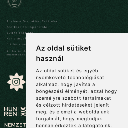
Általános Szerződési Feltételek
Adatkezelési tájékoztató
Süti tájékoztató
Kameraszabályzat és tájékoztató
Elállás a vásárlástól
Az oldal sütiket
Az oldal tartalma szerzői jogi védelem alatt áll, a tartalmak idézése során a forrás,
valamint az ott megjelölt szerző megnevezése kötelező -
szerzői jogi nyilatkozat
használ
Az oldal sütiket és egyéb
nyomkövető technológiákat
alkalmaz, hogy javítsa a
böngészési élményét, azzal hogy
személyre szabott tartalmakat
és célzott hirdetéseket jelenít
meg, és elemzi a weboldalunk
forgalmát, hogy megtudjuk
NEMZETI BOTANIKUS KERT
honnan érkeztek a látogatóink.