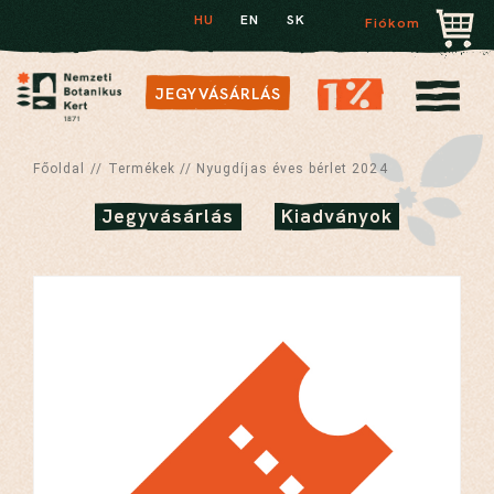
HU
EN
SK
Fiókom
JEGYVÁSÁRLÁS
Főoldal
//
Termékek
//
Nyugdíjas éves bérlet 2024
Jegyvásárlás
Kiadványok