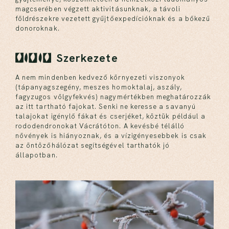
magcserében végzett aktivitásunknak, a távoli
földrészekre vezetett gyűjtőexpedícióknak és a bőkezű
donoroknak.
Szerkezete
A nem mindenben kedvező környezeti viszonyok
(tápanyagszegény, meszes homoktalaj, aszály,
fagyzugos völgyfekvés) nagymértékben meghatározzák
az itt tartható fajokat. Senki ne keresse a savanyú
talajokat igénylő fákat és cserjéket, köztük például a
rododendronokat Vácrátóton. A kevésbé télálló
növények is hiányoznak, és a vízigényesebbek is csak
az öntözőhálózat segítségével tarthatók jó
állapotban.