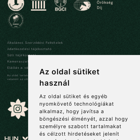
Általános Szerződési Feltételek
Adatkezelési tájékoztató
Süti tájékoztató
Kameraszabályzat és tájékoztató
Elállás a vásárlástól
Az oldal sütiket
Az oldal tartalma szerzői jogi védelem alatt áll, a tartalmak idézése során a forrás,
valamint az ott megjelölt szerző megnevezése kötelező -
szerzői jogi nyilatkozat
használ
Az oldal sütiket és egyéb
nyomkövető technológiákat
alkalmaz, hogy javítsa a
böngészési élményét, azzal hogy
személyre szabott tartalmakat
és célzott hirdetéseket jelenít