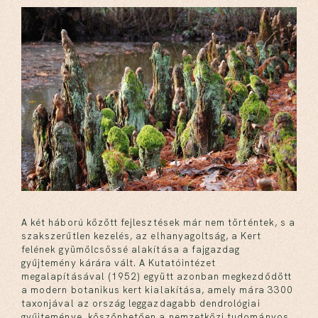
A két háború között fejlesztések már nem történtek, s a
szakszerűtlen kezelés, az elhanyagoltság, a Kert
felének gyümölcsössé alakítása a fajgazdag
gyűjtemény kárára vált. A Kutatóintézet
megalapításával (1952) együtt azonban megkezdődött
a modern botanikus kert kialakítása, amely mára 3300
taxonjával az ország leggazdagabb dendrológiai
gyűjteménye, köszönhetően a nemzetközi tudományos