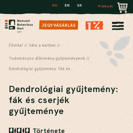
HU
EN
SK
Fiókom
JEGYVÁSÁRLÁS
Főoldal
//
Séta a kertben
//
Tudományos élőnövény-gyűjteményeink
//
Dendrológiai gyűjtemény: fák és...
Dendrológiai gyűjtemény:
fák és cserjék
gyűjteménye
Története