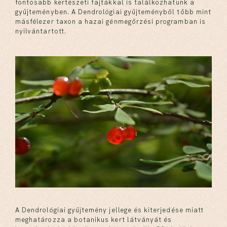
fontosabb kertészeti fajtákkal is találkozhatunk a
gyűjteményben. A Dendrológiai gyűjteményből több mint
másfélezer taxon a hazai génmegőrzési programban is
nyilvántartott.
A Dendrológiai gyűjtemény jellege és kiterjedése miatt
meghatározza a botanikus kert látványát és