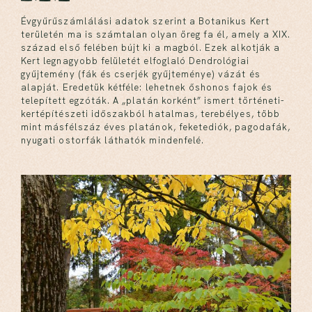
Évgyűrűszámlálási adatok szerint a Botanikus Kert
területén ma is számtalan olyan öreg fa él, amely a XIX.
század első felében bújt ki a magból. Ezek alkotják a
Kert legnagyobb felületét elfoglaló Dendrológiai
gyűjtemény (fák és cserjék gyűjteménye) vázát és
alapját. Eredetük kétféle: lehetnek őshonos fajok és
telepített egzóták. A „platán korként” ismert történeti-
kertépítészeti időszakból hatalmas, terebélyes, több
mint másfélszáz éves platánok, feketediók, pagodafák,
nyugati ostorfák láthatók mindenfelé.