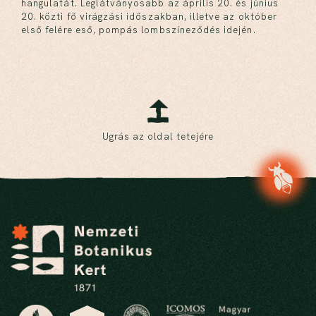
hangulatát. Leglátványosabb az április 20. és június
20. közti fő virágzási időszakban, illetve az október
első felére eső, pompás lombszíneződés idején.
Ugrás az oldal tetejére