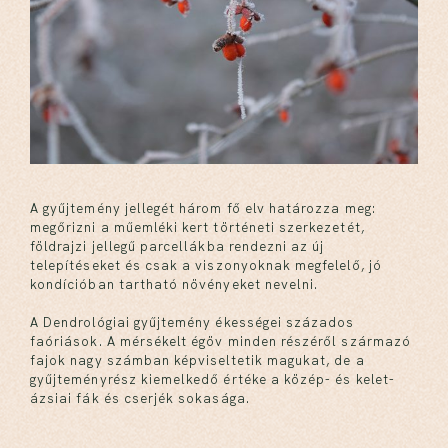
A gyűjtemény jellegét három fő elv határozza meg:
megőrizni a műemléki kert történeti szerkezetét,
földrajzi jellegű parcellákba rendezni az új
telepítéseket és csak a viszonyoknak megfelelő, jó
kondícióban tartható növényeket nevelni.
A Dendrológiai gyűjtemény ékességei százados
faóriások. A mérsékelt égöv minden részéről származó
fajok nagy számban képviseltetik magukat, de a
gyűjteményrész kiemelkedő értéke a közép- és kelet-
ázsiai fák és cserjék sokasága.