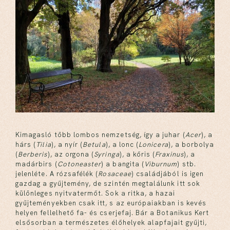
Kimagasló több lombos nemzetség, így a juhar (
Acer
), a
hárs (
Tilia
), a nyír (
Betula
), a lonc (
Lonicera
), a borbolya
(
Berberis
), az orgona (
Syringa
), a kőris (
Fraxinus
), a
madárbirs (
Cotoneaster
) a bangita (
Viburnum
) stb.
jelenléte. A rózsafélék (
Rosaceae
) családjából is igen
gazdag a gyűjtemény, de szintén megtalálunk itt sok
különleges nyitvatermőt. Sok a ritka, a hazai
gyűjteményekben csak itt, s az európaiakban is kevés
helyen fellelhető fa- és cserjefaj. Bár a Botanikus Kert
elsősorban a természetes élőhelyek alapfajait gyűjti,