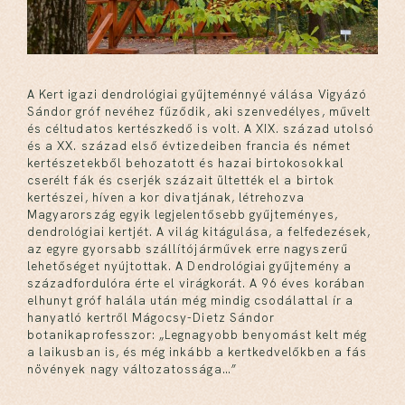
A Kert igazi dendrológiai gyűjteménnyé válása Vigyázó
Sándor gróf nevéhez fűződik, aki szenvedélyes, művelt
és céltudatos kertészkedő is volt. A XIX. század utolsó
és a XX. század első évtizedeiben francia és német
kertészetekből behozatott és hazai birtokosokkal
cserélt fák és cserjék százait ültették el a birtok
kertészei, híven a kor divatjának, létrehozva
Magyarország egyik legjelentősebb gyűjteményes,
dendrológiai kertjét. A világ kitágulása, a felfedezések,
az egyre gyorsabb szállítójárművek erre nagyszerű
lehetőséget nyújtottak. A Dendrológiai gyűjtemény a
századfordulóra érte el virágkorát. A 96 éves korában
elhunyt gróf halála után még mindig csodálattal ír a
hanyatló kertről Mágocsy-Dietz Sándor
botanikaprofesszor: „Legnagyobb benyomást kelt még
a laikusban is, és még inkább a kertkedvelőkben a fás
növények nagy változatossága…”